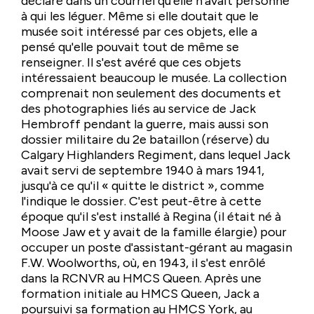
déclaré dans un courriel qu'elle n'avait personne
à qui les léguer. Même si elle doutait que le
musée soit intéressé par ces objets, elle a
pensé qu'elle pouvait tout de même se
renseigner. Il s'est avéré que ces objets
intéressaient beaucoup le musée. La collection
comprenait non seulement des documents et
des photographies liés au service de Jack
Hembroff pendant la guerre, mais aussi son
dossier militaire du 2e bataillon (réserve) du
Calgary Highlanders Regiment, dans lequel Jack
avait servi de septembre 1940 à mars 1941,
jusqu'à ce qu'il « quitte le district », comme
l'indique le dossier. C'est peut-être à cette
époque qu'il s'est installé à Regina (il était né à
Moose Jaw et y avait de la famille élargie) pour
occuper un poste d'assistant-gérant au magasin
F.W. Woolworths, où, en 1943, il s'est enrôlé
dans la RCNVR au HMCS Queen. Après une
formation initiale au HMCS Queen, Jack a
poursuivi sa formation au HMCS York, au