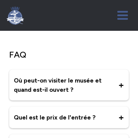
FAQ
Où peut-on visiter le musée et
quand est-il ouvert ?
Le musée est situé au 4520 Crowchild
Quel est le prix de l'entrée ?
Trail dans le secteur sud-ouest de
Calgary et est ouvert 7 jours par
semaine de 10 h à 17 h. Veuillez
Il existe un barème de droits d'entrée